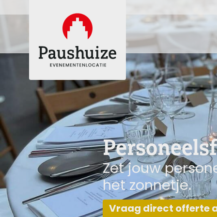
Personeelsf
Zet jouw persone
het zonnetje.
Vraag direct offerte 