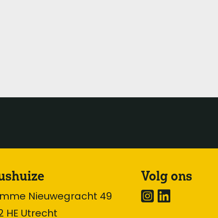
ushuize
Volg ons
omme Nieuwegracht 49
2 HE Utrecht