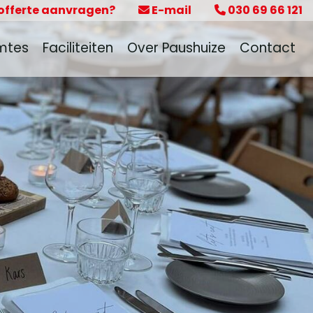
 offerte aanvragen?
E-mail
030 69 66 121
mtes
Faciliteiten
Over Paushuize
Contact