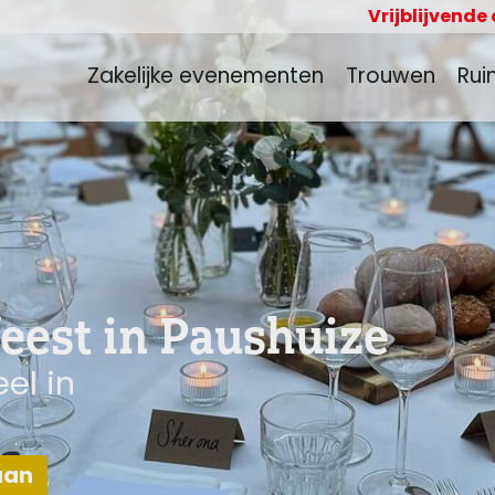
Vrijblijvende
Zakelijke evenementen
Trouwen
Rui
eest in Paushuize
el in
aan