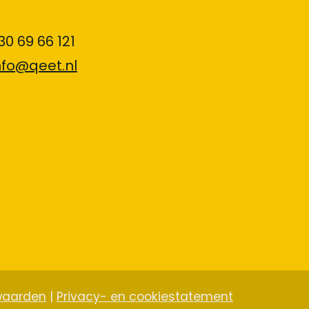
030 69 66 121
nfo@qeet.nl
waarden
|
Privacy- en cookiestatement