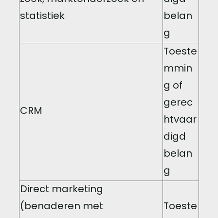
statistiek
belan
g
Toeste
mmin
g of
gerec
CRM
htvaar
digd
belan
g
Direct marketing
(benaderen met
Toeste