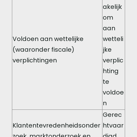
akelijk
om
aan
Voldoen aan wettelijke
wetteli
(waaronder fiscale)
jke
verplichtingen
verplic
hting
te
voldoe
n
Gerec
Klantentevredenheidsonder
htvaar
zoek, marktonderzoek en
digd