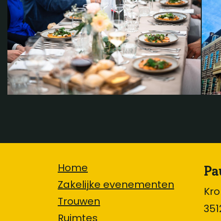
Pa
Home
Zakelijke evenementen
Kr
Trouwen
351
Ruimtes