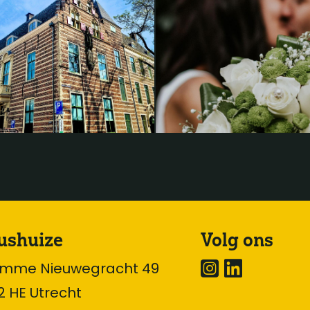
ushuize
Volg ons
omme Nieuwegracht 49
2 HE Utrecht