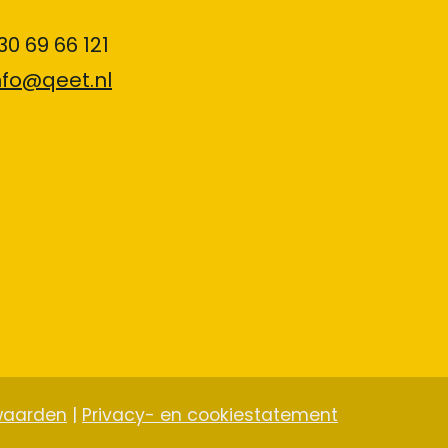
030 69 66 121
nfo@qeet.nl
waarden
|
Privacy- en cookiestatement