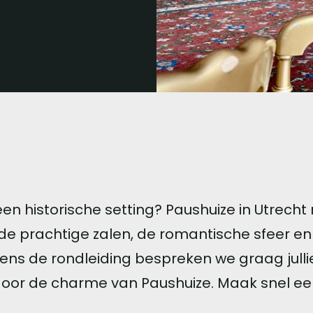
n een historische setting? Paushuize in Utrec
 de prachtige zalen, de romantische sfeer en
jdens de rondleiding bespreken we graag jull
 door de charme van Paushuize. Maak snel e