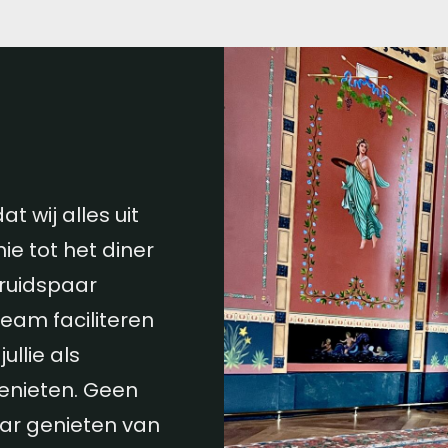
t wij alles uit
 tot het diner
 bruidspaar
team faciliteren
ullie als
enieten. Geen
aar genieten van