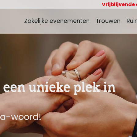
Vrijblijvende
Zakelijke evenementen
Trouwen
Rui
een unieke plek in
 ja-woord!